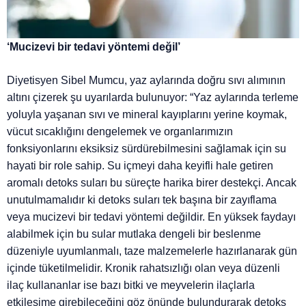
‘Mucizevi bir tedavi yöntemi değil’
Diyetisyen Sibel Mumcu, yaz aylarında doğru sıvı alımının
altını çizerek şu uyarılarda bulunuyor: “Yaz aylarında terleme
yoluyla yaşanan sıvı ve mineral kayıplarını yerine koymak,
vücut sıcaklığını dengelemek ve organlarımızın
fonksiyonlarını eksiksiz sürdürebilmesini sağlamak için su
hayati bir role sahip. Su içmeyi daha keyifli hale getiren
aromalı detoks suları bu süreçte harika birer destekçi. Ancak
unutulmamalıdır ki detoks suları tek başına bir zayıflama
veya mucizevi bir tedavi yöntemi değildir. En yüksek faydayı
alabilmek için bu sular mutlaka dengeli bir beslenme
düzeniyle uyumlanmalı, taze malzemelerle hazırlanarak gün
içinde tüketilmelidir. Kronik rahatsızlığı olan veya düzenli
ilaç kullananlar ise bazı bitki ve meyvelerin ilaçlarla
etkileşime girebileceğini göz önünde bulundurarak detoks