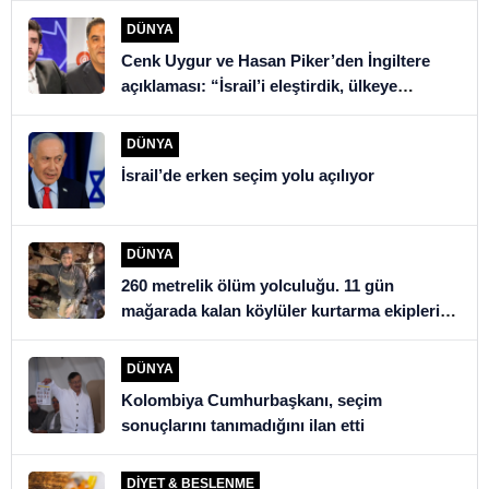
DÜNYA
Cenk Uygur ve Hasan Piker’den İngiltere
açıklaması: “İsrail’i eleştirdik, ülkeye
alınmadık”
DÜNYA
İsrail’de erken seçim yolu açılıyor
DÜNYA
260 metrelik ölüm yolculuğu. 11 gün
mağarada kalan köylüler kurtarma ekiplerini
şoke etti
DÜNYA
Kolombiya Cumhurbaşkanı, seçim
sonuçlarını tanımadığını ilan etti
DIYET & BESLENME