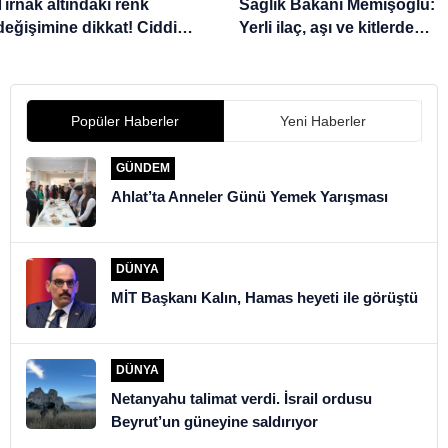
Tırnak altındaki renk
Sağlık Bakanı Memişoğlu:
değişimine dikkat! Ciddi
Yerli ilaç, aşı ve kitlerde
hastalıkların ilk sinyali
sonuç almaya başladık
olabilir
Popüler Haberler
Yeni Haberler
GÜNDEM
Ahlat’ta Anneler Günü Yemek Yarışması
DÜNYA
MİT Başkanı Kalın, Hamas heyeti ile görüştü
DÜNYA
Netanyahu talimat verdi. İsrail ordusu
Beyrut’un güneyine saldırıyor