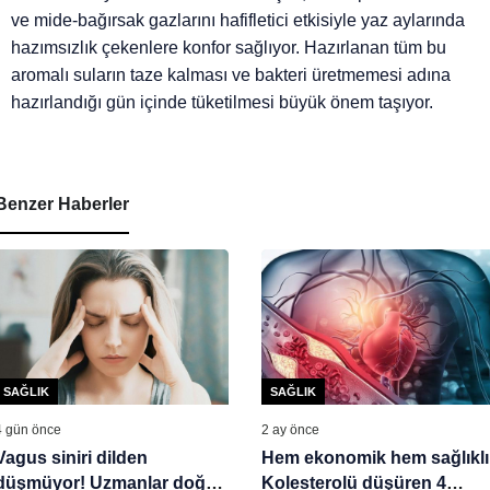
ve mide-bağırsak gazlarını hafifletici etkisiyle yaz aylarında
hazımsızlık çekenlere konfor sağlıyor. Hazırlanan tüm bu
aromalı suların taze kalması ve bakteri üretmemesi adına
hazırlandığı gün içinde tüketilmesi büyük önem taşıyor.
Benzer Haberler
SAĞLIK
SAĞLIK
4 gün önce
2 ay önce
Vagus siniri dilden
Hem ekonomik hem sağlıklı
düşmüyor! Uzmanlar doğal
Kolesterolü düşüren 4