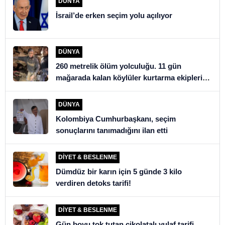
DÜNYA
İsrail’de erken seçim yolu açılıyor
DÜNYA
260 metrelik ölüm yolculuğu. 11 gün
mağarada kalan köylüler kurtarma ekiplerini
şoke etti
DÜNYA
Kolombiya Cumhurbaşkanı, seçim
sonuçlarını tanımadığını ilan etti
DIYET & BESLENME
Dümdüz bir karın için 5 günde 3 kilo
verdiren detoks tarifi!
DIYET & BESLENME
Gün boyu tok tutan çikolatalı yulaf tarifi