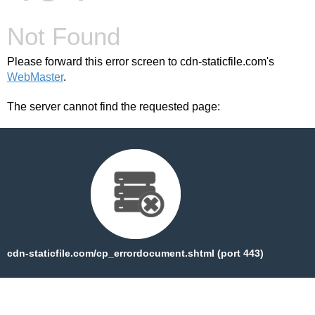
Not Found
Please forward this error screen to cdn-staticfile.com's
WebMaster
.
The server cannot find the requested page:
cdn-staticfile.com/cp_errordocument.shtml (port 443)