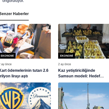
öngörülüyor.
Benzer Haberler
EKONOMI
EKONOMI
2 ay önce
2 ay önce
Kart ödemelerinin tutarı 2.6
Kaz yetiştiriciliğinde
trilyon lirayı aştı
Samsun modeli: Hedef
üretimden ihracata uzanan
zincir