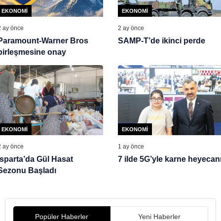
EKONOMI
EKONOMI
2 ay önce
2 ay önce
Paramount-Warner Bros
SAMP-T’de ikinci perde
birleşmesine onay
EKONOMI
EKONOMI
2 ay önce
1 ay önce
Isparta’da Gül Hasat
7 ilde 5G’yle karne heyecan
Sezonu Başladı
Popüler Haberler
Yeni Haberler