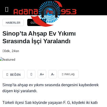
Sinop’ta Ahşap Ev Yıkımı Sırasında İşçi Yaralandı
HABERLER
GÜNDEM
Sinop’ta Ahşap Ev Yıkımı
Sırasında İşçi Yaralandı
0dk, 24sn
A+
A-
BEĞEN
PAYLAŞ
Sinop’ta ahşap ev yıkımı sırasında dengesini kaybederek
düşen kişi yaralandı.
Türkeli ilçesi Satı köyünde yaşayan F. G, köydeki iki katlı