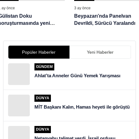
1 ay önce
3 ay önce
Gülistan Doku
Beypazarı’nda Panelvan
soruşturmasında yeni
Devrildi, Sürücü Yaralandı
gelişme. Aile avukatından,
108 kamu görevlisine suç
duyurusu
Popüler Haberler
Yeni Haberler
GÜNDEM
Ahlat’ta Anneler Günü Yemek Yarışması
DÜNYA
MİT Başkanı Kalın, Hamas heyeti ile görüştü
DÜNYA
Netanyahu talimat verdi. İsrail ordusu