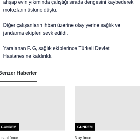
ahşap evin yıkımında çalıştığı sırada dengesini kaybederek
molozların üstüne düştü.
Diğer çalışanların ihbarı üzerine olay yerine sağlık ve
jandarma ekipleri sevk edildi.
Yaralanan F. G, sağlık ekiplerince Türkeli Devlet
Hastanesine kaldırıldı.
Benzer Haberler
GÜNDEM
GÜNDEM
2 saat önce
3 ay önce