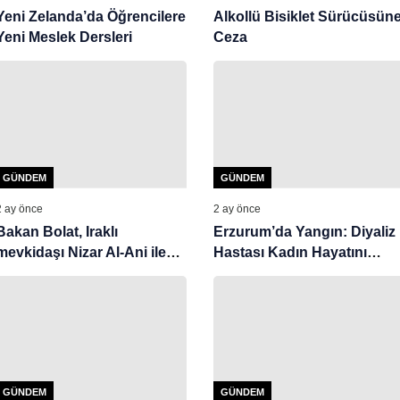
Yeni Zelanda’da Öğrencilere
Alkollü Bisiklet Sürücüsün
Yeni Meslek Dersleri
Ceza
GÜNDEM
GÜNDEM
2 ay önce
2 ay önce
Bakan Bolat, Iraklı
Erzurum’da Yangın: Diyaliz
mevkidaşı Nizar Al-Ani ile
Hastası Kadın Hayatını
görüştü
Kaybetti
GÜNDEM
GÜNDEM