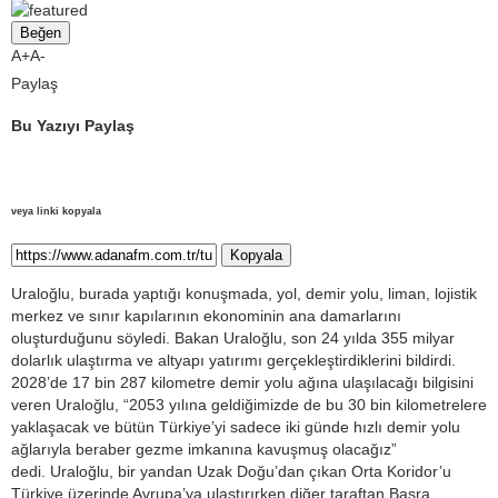
Beğen
A+
A-
Paylaş
Bu Yazıyı Paylaş
veya linki kopyala
Kopyala
Uraloğlu, burada yaptığı konuşmada, yol, demir yolu, liman, lojistik
merkez ve sınır kapılarının ekonominin ana damarlarını
oluşturduğunu söyledi. Bakan Uraloğlu, son 24 yılda 355 milyar
dolarlık ulaştırma ve altyapı yatırımı gerçekleştirdiklerini bildirdi.
2028’de 17 bin 287 kilometre demir yolu ağına ulaşılacağı bilgisini
veren Uraloğlu, “2053 yılına geldiğimizde de bu 30 bin kilometrelere
yaklaşacak ve bütün Türkiye’yi sadece iki günde hızlı demir yolu
ağlarıyla beraber gezme imkanına kavuşmuş olacağız”
dedi. Uraloğlu, bir yandan Uzak Doğu’dan çıkan Orta Koridor’u
Türkiye üzerinde Avrupa’ya ulaştırırken diğer taraftan Basra