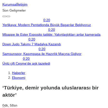
Kurumsal
İletişim
Son Gelişmeler
0:20
Yerlikaya: Modern Pentatlonda Büyük Başarılar Bekliyoruz
0:20
Mbappe ile Ester Exposito tatilde: Yakınlaştıkları anlar kamerada
0:20
Down Judo Takımı 7 Madalya Kazandı
0:20
Samsunspor, Kasımpaşa ile Hazırlık Maçına Gidiyor
0:20
Ünlü çift Çeşme’de aşk tazeledi
Haberler
Ekonomi
‘Türkiye, demir yolunda uluslararası bir
aktör’
0dk, 58sn