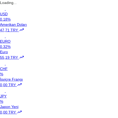
Loading...
USD
0.18%
Amerikan Doları
47,71 TRY
EURO
0.32%
Euro
55,19 TRY
CHF
%
İsviçre Frangı
0,00 TRY
JPY
%
Japon Yeni
0,00 TRY