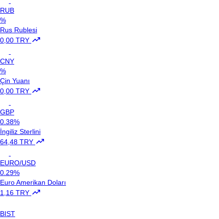
RUB
%
Rus Rublesi
0,00 TRY
CNY
%
Çin Yuanı
0,00 TRY
GBP
0.38%
İngiliz Sterlini
64,48 TRY
EURO/USD
0.29%
Euro Amerikan Doları
1,16 TRY
BIST