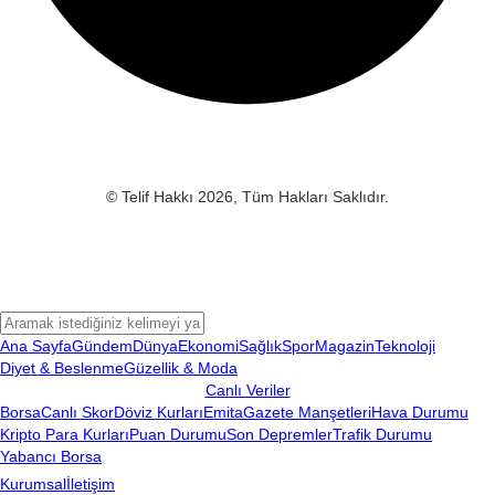
© Telif Hakkı 2026, Tüm Hakları Saklıdır.
Ana Sayfa
Gündem
Dünya
Ekonomi
Sağlık
Spor
Magazin
Teknoloji
Diyet & Beslenme
Güzellik & Moda
Canlı Veriler
Borsa
Canlı Skor
Döviz Kurları
Emita
Gazete Manşetleri
Hava Durumu
Kripto Para Kurları
Puan Durumu
Son Depremler
Trafik Durumu
Yabancı Borsa
Kurumsal
İletişim