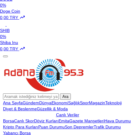
0%
Doge Coin
0,00 TRY
SHIB
0%
Shiba Inu
0,00 TRY
Ara
Ana Sayfa
Gündem
Dünya
Ekonomi
Sağlık
Spor
Magazin
Teknoloji
Diyet & Beslenme
Güzellik & Moda
Canlı Veriler
Borsa
Canlı Skor
Döviz Kurları
Emita
Gazete Manşetleri
Hava Durumu
Kripto Para Kurları
Puan Durumu
Son Depremler
Trafik Durumu
Yabancı Borsa