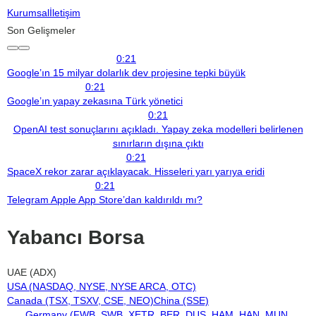
Kurumsal
İletişim
Son Gelişmeler
0:21
Google’ın 15 milyar dolarlık dev projesine tepki büyük
0:21
Google’ın yapay zekasına Türk yönetici
0:21
OpenAI test sonuçlarını açıkladı. Yapay zeka modelleri belirlenen
sınırların dışına çıktı
0:21
SpaceX rekor zarar açıklayacak. Hisseleri yarı yarıya eridi
0:21
Telegram Apple App Store’dan kaldırıldı mı?
Yabancı Borsa
UAE (ADX)
USA (NASDAQ, NYSE, NYSE ARCA, OTC)
Canada (TSX, TSXV, CSE, NEO)
China (SSE)
Germany (FWB, SWB, XETR, BER, DUS, HAM, HAN, MUN,