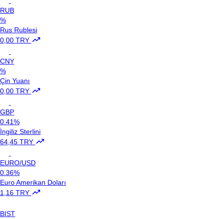
RUB
%
Rus Rublesi
0,00 TRY
CNY
%
Çin Yuanı
0,00 TRY
GBP
0.41%
İngiliz Sterlini
64,45 TRY
EURO/USD
0.36%
Euro Amerikan Doları
1,16 TRY
BIST