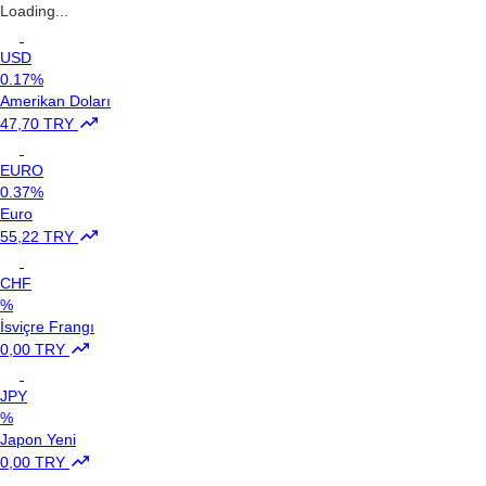
Loading...
USD
0.17%
Amerikan Doları
47,70 TRY
EURO
0.37%
Euro
55,22 TRY
CHF
%
İsviçre Frangı
0,00 TRY
JPY
%
Japon Yeni
0,00 TRY