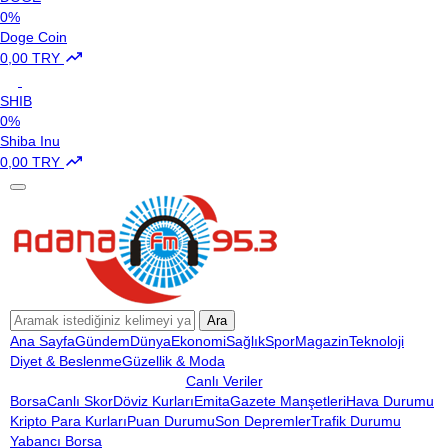
0%
Doge Coin
0,00 TRY
SHIB
0%
Shiba Inu
0,00 TRY
Ara
Ana Sayfa
Gündem
Dünya
Ekonomi
Sağlık
Spor
Magazin
Teknoloji
Diyet & Beslenme
Güzellik & Moda
Canlı Veriler
Borsa
Canlı Skor
Döviz Kurları
Emita
Gazete Manşetleri
Hava Durumu
Kripto Para Kurları
Puan Durumu
Son Depremler
Trafik Durumu
Yabancı Borsa