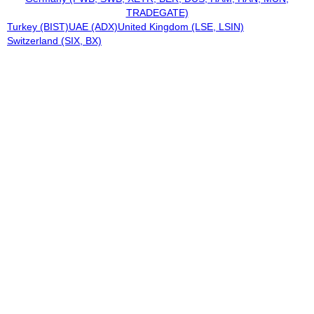
TRADEGATE)
Turkey (BIST)
UAE (ADX)
United Kingdom (LSE, LSIN)
Switzerland (SIX, BX)