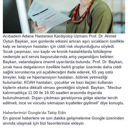
Acıbadem Adana Hastanesi Kardiyoloji Uzmanı Prof. Dr. Ahmet
Oytun Baykan, son günlerde etkisini artıran aşırı sıcakların özellikle
kalp ve tansiyon hastaları için ciddi risk oluşturduğunu söyledi.
Sıcak çarpması, sıvı kaybı ve kronik hastalıklarda kötüleşme
nedeniyle acil servis başvurularında artış yaşandığını belirten
Baykan, vatandaşlara önemli uyarılarda bulundu. Prof. Dr. Baykan,
sıcak hava dalgalarının özellikle belirli gruplar üzerinde daha ciddi
sağlık sorunlarına yol açabileceğini ifade ederek, 65 yaş üstü
bireyler, kalp ve hipertansiyon hastaları, böbrek yetmezliği
bulunanlar, KOAH hastaları, çocuklar ve bazı ilaçları kullanan
kişilerin ekstra dikkatli olması gerektiğini söyledi. Baykan, “Mecbur
kalınmadıkça 11.00 ile 16.00 saatleri arasında dışarıda
bulunulmamalı. Dışarı çıkılması gerekiyorsa gölge alanlar tercih
edilmeli, ince ve vücudu sıkmayan kıyafetler giyilmeli” diye konuştu.
Haberlerimizi Google’da Takip Edin
En güncel haberlere ve son dakika gelişmelerine Google üzerinden
anında ulaşmak için bizi favorilerinize ekleyin.