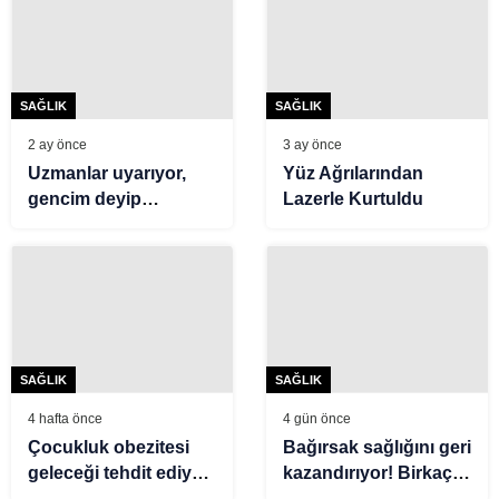
SAĞLIK
SAĞLIK
2 ay önce
3 ay önce
Uzmanlar uyarıyor,
Yüz Ağrılarından
gencim deyip
Lazerle Kurtuldu
geçmeyin. Kalp krizi
riski 20’li yaşlara
kadar düştü
SAĞLIK
SAĞLIK
4 hafta önce
4 gün önce
Çocukluk obezitesi
Bağırsak sağlığını geri
geleceği tehdit ediyor!
kazandırıyor! Birkaç
Uzmandan ailelere:
haftada kusursuz