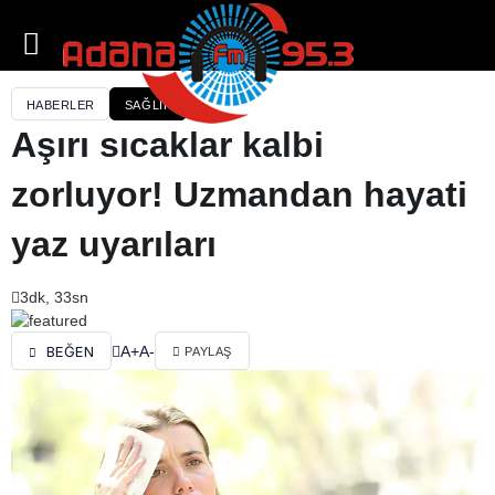
HABERLER
SAĞLIK
Aşırı sıcaklar kalbi
zorluyor! Uzmandan hayati
yaz uyarıları
3dk, 33sn
A+
A-
BEĞEN
PAYLAŞ