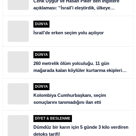
Cenk Uygur ve Hasan Piker’den İngiltere
açıklaması: “İsrail’i eleştirdik, ülkeye
alınmadık”
DÜNYA
İsrail’de erken seçim yolu açılıyor
DÜNYA
260 metrelik ölüm yolculuğu. 11 gün
mağarada kalan köylüler kurtarma ekiplerini
şoke etti
DÜNYA
Kolombiya Cumhurbaşkanı, seçim
sonuçlarını tanımadığını ilan etti
DIYET & BESLENME
Dümdüz bir karın için 5 günde 3 kilo verdiren
detoks tarifi!