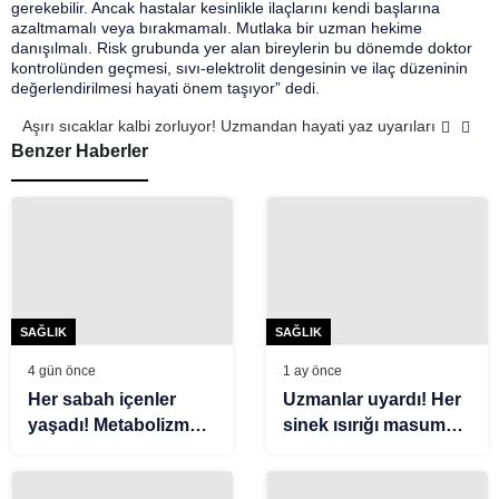
gerekebilir. Ancak hastalar kesinlikle ilaçlarını kendi başlarına
azaltmamalı veya bırakmamalı. Mutlaka bir uzman hekime
danışılmalı. Risk grubunda yer alan bireylerin bu dönemde doktor
kontrolünden geçmesi, sıvı-elektrolit dengesinin ve ilaç düzeninin
değerlendirilmesi hayati önem taşıyor” dedi.
Aşırı sıcaklar kalbi zorluyor! Uzmandan hayati yaz uyarıları
Benzer Haberler
SAĞLIK
SAĞLIK
4 gün önce
1 ay önce
Her sabah içenler
Uzmanlar uyardı! Her
yaşadı! Metabolizmayı
sinek ısırığı masum
alevlendirip kalbi
değil
koruyan doğal iksir