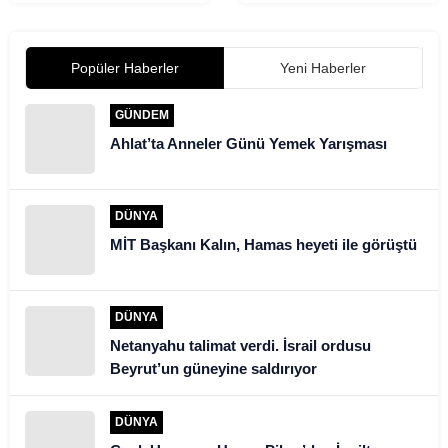
‘Yasak değil, doğru
sindirim
alışkanlık şart’
Popüler Haberler
Yeni Haberler
GÜNDEM
Ahlat’ta Anneler Günü Yemek Yarışması
DÜNYA
MİT Başkanı Kalın, Hamas heyeti ile görüştü
DÜNYA
Netanyahu talimat verdi. İsrail ordusu
Beyrut’un güneyine saldırıyor
DÜNYA