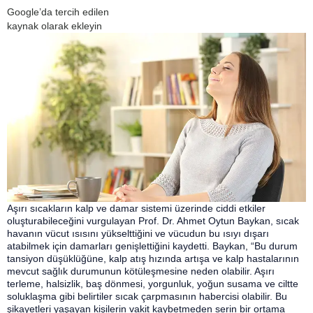
Google’da tercih edilen
kaynak olarak ekleyin
Aşırı sıcakların kalp ve damar sistemi üzerinde ciddi etkiler
oluşturabileceğini vurgulayan Prof. Dr. Ahmet Oytun Baykan, sıcak
havanın vücut ısısını yükselttiğini ve vücudun bu ısıyı dışarı
atabilmek için damarları genişlettiğini kaydetti. Baykan, “Bu durum
tansiyon düşüklüğüne, kalp atış hızında artışa ve kalp hastalarının
mevcut sağlık durumunun kötüleşmesine neden olabilir. Aşırı
terleme, halsizlik, baş dönmesi, yorgunluk, yoğun susama ve ciltte
soluklaşma gibi belirtiler sıcak çarpmasının habercisi olabilir. Bu
şikayetleri yaşayan kişilerin vakit kaybetmeden serin bir ortama