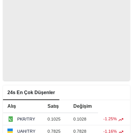
24s En Çok Düşenler
Alış
Satış
Değişim
-1.25%
PKR/TRY
0.1025
0.1028
UAH/TRY
0.7825
0.7828
-1.16%