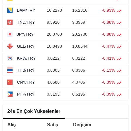
BAM/TRY
16.2273
16.2316
-0.93%
TND/TRY
9.3920
9.3959
-0.88%
JPY/TRY
20.0700
20.2700
-0.88%
GEL/TRY
10.8498
10.8544
-0.47%
KRW/TRY
0.0222
0.0222
-0.41%
THB/TRY
0.8303
0.8306
-0.13%
CNY/TRY
4.0688
4.0705
-0.09%
PHP/TRY
0.5193
0.5195
-0.09%
24s En Çok Yükselenler
Alış
Satış
Değişim