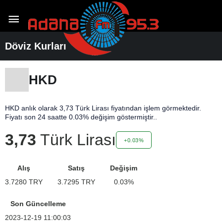
Döviz Kurları
HKD
HKD anlık olarak 3,73 Türk Lirası fiyatından işlem görmektedir.
Fiyatı son 24 saatte 0.03% değişim göstermiştir..
3,73
Türk Lirası
+0.03%
Alış
Satış
Değişim
3.7280
TRY
3.7295
TRY
0.03
%
Son Güncelleme
2023-12-19 11:00:03