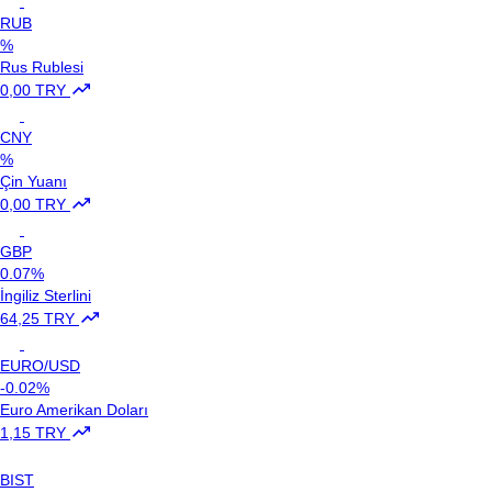
RUB
%
Rus Rublesi
0,00 TRY
CNY
%
Çin Yuanı
0,00 TRY
GBP
0.07%
İngiliz Sterlini
64,25 TRY
EURO/USD
-0.02%
Euro Amerikan Doları
1,15 TRY
BIST