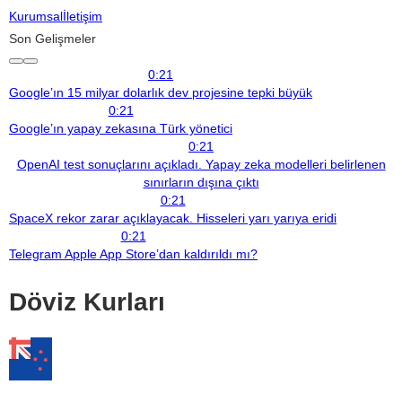
Kurumsal
İletişim
Son Gelişmeler
0:21
Google’ın 15 milyar dolarlık dev projesine tepki büyük
0:21
Google’ın yapay zekasına Türk yönetici
0:21
OpenAI test sonuçlarını açıkladı. Yapay zeka modelleri belirlenen
sınırların dışına çıktı
0:21
SpaceX rekor zarar açıklayacak. Hisseleri yarı yarıya eridi
0:21
Telegram Apple App Store’dan kaldırıldı mı?
Döviz Kurları