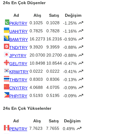
24s En Çok Düşenler
Ad
Alış
Satış
Değişim
0.1025
0.1028
-1.25%
PKR/TRY
0.7825
0.7828
-1.16%
UAH/TRY
16.2273
16.2316
-0.93%
BAM/TRY
9.3920
9.3959
-0.88%
TND/TRY
20.0700
20.2700
-0.88%
JPY/TRY
10.8498
10.8544
-0.47%
GEL/TRY
0.0222
0.0222
-0.41%
KRW/TRY
0.8303
0.8306
-0.13%
THB/TRY
4.0688
4.0705
-0.09%
CNY/TRY
0.5193
0.5195
-0.09%
PHP/TRY
24s En Çok Yükselenler
Ad
Alış
Satış
Değişim
7.7623
7.7655
0.49%
PEN/TRY