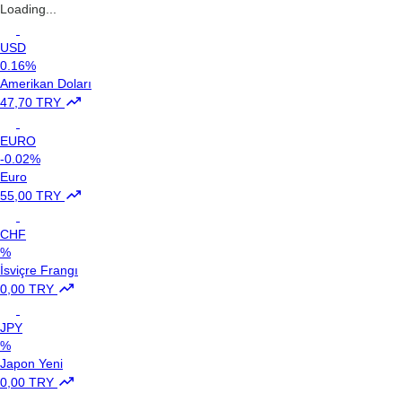
Loading...
USD
0.16%
Amerikan Doları
47,70 TRY
EURO
-0.02%
Euro
55,00 TRY
CHF
%
İsviçre Frangı
0,00 TRY
JPY
%
Japon Yeni
0,00 TRY