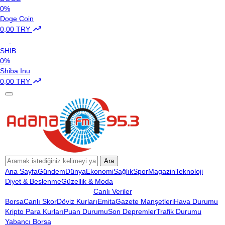
0%
Doge Coin
0,00 TRY
SHIB
0%
Shiba Inu
0,00 TRY
Ara
Ana Sayfa
Gündem
Dünya
Ekonomi
Sağlık
Spor
Magazin
Teknoloji
Diyet & Beslenme
Güzellik & Moda
Canlı Veriler
Borsa
Canlı Skor
Döviz Kurları
Emita
Gazete Manşetleri
Hava Durumu
Kripto Para Kurları
Puan Durumu
Son Depremler
Trafik Durumu
Yabancı Borsa