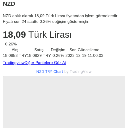
NZD
NZD anlık olarak 18,09 Türk Lirası fiyatından işlem görmektedir.
Fiyatı son 24 saatte 0.26% değişim göstermiştir..
18,09
Türk Lirası
+0.26%
Alış
Satış
Değişim
Son Güncelleme
18.0853
TRY
18.0929
TRY
0.26
%
2023-12-19 11:00:03
Tradingview
Diğer Paritelere Göz At
NZD TRY Chart
by TradingView