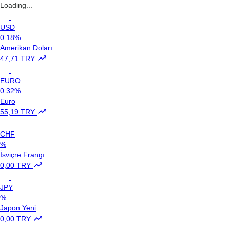
Loading...
USD
0.18%
Amerikan Doları
47,71 TRY
EURO
0.32%
Euro
55,19 TRY
CHF
%
İsviçre Frangı
0,00 TRY
JPY
%
Japon Yeni
0,00 TRY