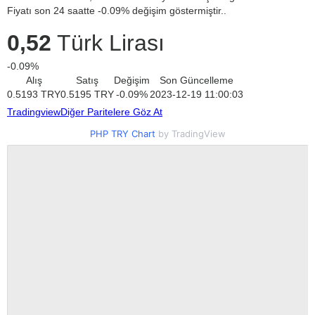
Fiyatı son 24 saatte -0.09% değişim göstermiştir..
0,52
Türk Lirası
-0.09%
Alış
Satış
Değişim
Son Güncelleme
0.5193
TRY
0.5195
TRY
-0.09
%
2023-12-19 11:00:03
Tradingview
Diğer Paritelere Göz At
PHP TRY Chart
by TradingView