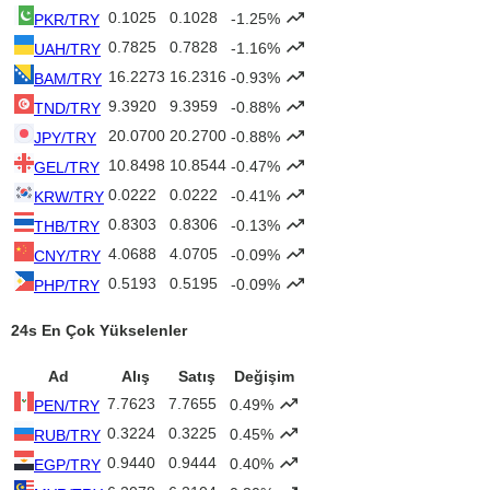
0.1025
0.1028
-1.25%
PKR/TRY
0.7825
0.7828
-1.16%
UAH/TRY
16.2273
16.2316
-0.93%
BAM/TRY
9.3920
9.3959
-0.88%
TND/TRY
20.0700
20.2700
-0.88%
JPY/TRY
10.8498
10.8544
-0.47%
GEL/TRY
0.0222
0.0222
-0.41%
KRW/TRY
0.8303
0.8306
-0.13%
THB/TRY
4.0688
4.0705
-0.09%
CNY/TRY
0.5193
0.5195
-0.09%
PHP/TRY
24s En Çok Yükselenler
Ad
Alış
Satış
Değişim
7.7623
7.7655
0.49%
PEN/TRY
0.3224
0.3225
0.45%
RUB/TRY
0.9440
0.9444
0.40%
EGP/TRY