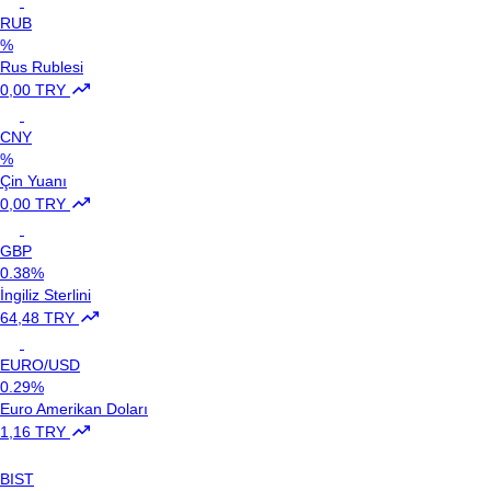
RUB
%
Rus Rublesi
0,00 TRY
CNY
%
Çin Yuanı
0,00 TRY
GBP
0.38%
İngiliz Sterlini
64,48 TRY
EURO/USD
0.29%
Euro Amerikan Doları
1,16 TRY
BIST