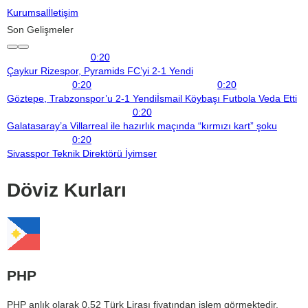
Kurumsal
İletişim
Son Gelişmeler
0:20
Çaykur Rizespor, Pyramids FC’yi 2-1 Yendi
0:20
0:20
Göztepe, Trabzonspor’u 2-1 Yendi
İsmail Köybaşı Futbola Veda Etti
0:20
Galatasaray’a Villarreal ile hazırlık maçında “kırmızı kart” şoku
0:20
Sivasspor Teknik Direktörü İyimser
Döviz Kurları
PHP
PHP anlık olarak 0,52 Türk Lirası fiyatından işlem görmektedir.