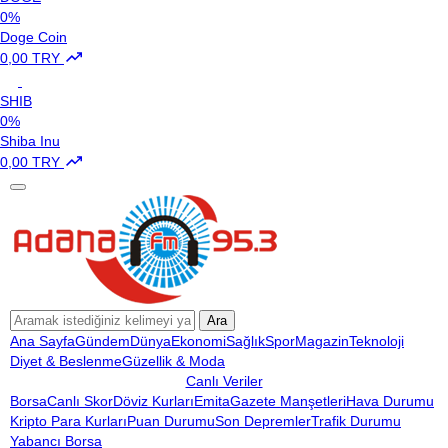
0%
Doge Coin
0,00 TRY
SHIB
0%
Shiba Inu
0,00 TRY
Ara
Ana Sayfa
Gündem
Dünya
Ekonomi
Sağlık
Spor
Magazin
Teknoloji
Diyet & Beslenme
Güzellik & Moda
Canlı Veriler
Borsa
Canlı Skor
Döviz Kurları
Emita
Gazete Manşetleri
Hava Durumu
Kripto Para Kurları
Puan Durumu
Son Depremler
Trafik Durumu
Yabancı Borsa