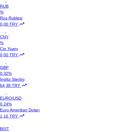
RUB
%
Rus Rublesi
0,00 TRY
CNY
%
Çin Yuanı
0,00 TRY
GBP
0.32%
İngiliz Sterlini
64,38 TRY
EURO/USD
0.24%
Euro Amerikan Doları
1,16 TRY
BIST