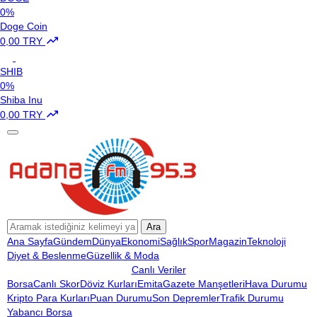
0%
Doge Coin
0,00 TRY
SHIB
0%
Shiba Inu
0,00 TRY
Ara
Ana Sayfa
Gündem
Dünya
Ekonomi
Sağlık
Spor
Magazin
Teknoloji
Diyet & Beslenme
Güzellik & Moda
Canlı Veriler
Borsa
Canlı Skor
Döviz Kurları
Emita
Gazete Manşetleri
Hava Durumu
Kripto Para Kurları
Puan Durumu
Son Depremler
Trafik Durumu
Yabancı Borsa