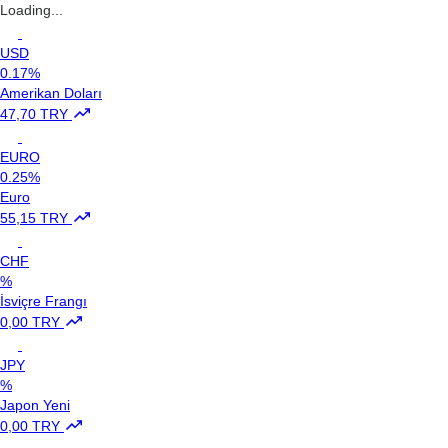
Loading...
USD
0.17%
Amerikan Doları
47,70 TRY
EURO
0.25%
Euro
55,15 TRY
CHF
%
İsviçre Frangı
0,00 TRY
JPY
%
Japon Yeni
0,00 TRY