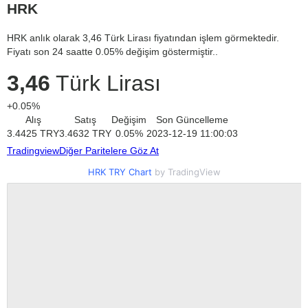
HRK
HRK anlık olarak 3,46 Türk Lirası fiyatından işlem görmektedir.
Fiyatı son 24 saatte 0.05% değişim göstermiştir..
3,46
Türk Lirası
+0.05%
Alış
Satış
Değişim
Son Güncelleme
3.4425
TRY
3.4632
TRY
0.05
%
2023-12-19 11:00:03
Tradingview
Diğer Paritelere Göz At
HRK TRY Chart
by TradingView