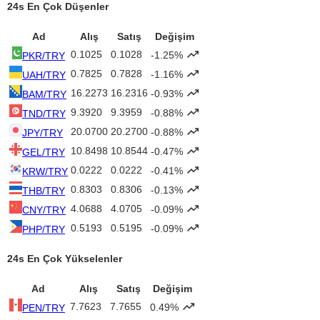
24s En Çok Düşenler
Ad
Alış
Satış
Değişim
0.1025
0.1028
-1.25%
PKR/TRY
0.7825
0.7828
-1.16%
UAH/TRY
16.2273
16.2316
-0.93%
BAM/TRY
9.3920
9.3959
-0.88%
TND/TRY
20.0700
20.2700
-0.88%
JPY/TRY
10.8498
10.8544
-0.47%
GEL/TRY
0.0222
0.0222
-0.41%
KRW/TRY
0.8303
0.8306
-0.13%
THB/TRY
4.0688
4.0705
-0.09%
CNY/TRY
0.5193
0.5195
-0.09%
PHP/TRY
24s En Çok Yükselenler
Ad
Alış
Satış
Değişim
7.7623
7.7655
0.49%
PEN/TRY