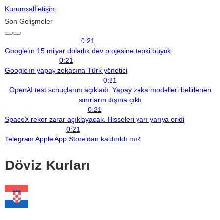
Kurumsal
İletişim
Son Gelişmeler
0:21
Google’ın 15 milyar dolarlık dev projesine tepki büyük
0:21
Google’ın yapay zekasına Türk yönetici
0:21
OpenAI test sonuçlarını açıkladı. Yapay zeka modelleri belirlenen
sınırların dışına çıktı
0:21
SpaceX rekor zarar açıklayacak. Hisseleri yarı yarıya eridi
0:21
Telegram Apple App Store’dan kaldırıldı mı?
Döviz Kurları