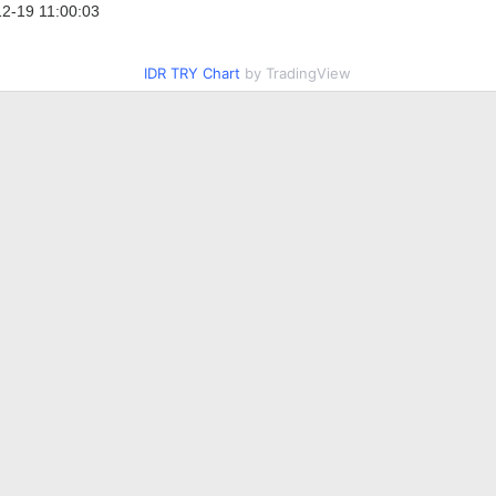
2-19 11:00:03
IDR TRY Chart
by TradingView