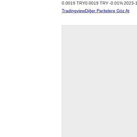
0.0019
TRY
0.0019
TRY
-0.01
%
2023-1
Tradingview
Diğer Paritelere Göz At