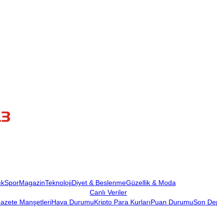
ık
Spor
Magazin
Teknoloji
Diyet & Beslenme
Güzellik & Moda
Canlı Veriler
azete Manşetleri
Hava Durumu
Kripto Para Kurları
Puan Durumu
Son De