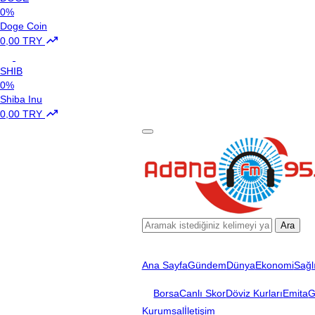
0%
Doge Coin
0,00 TRY
SHIB
0%
Shiba Inu
0,00 TRY
Ara
Ana Sayfa
Gündem
Dünya
Ekonomi
Sağl
Borsa
Canlı Skor
Döviz Kurları
Emita
G
Kurumsal
İletişim