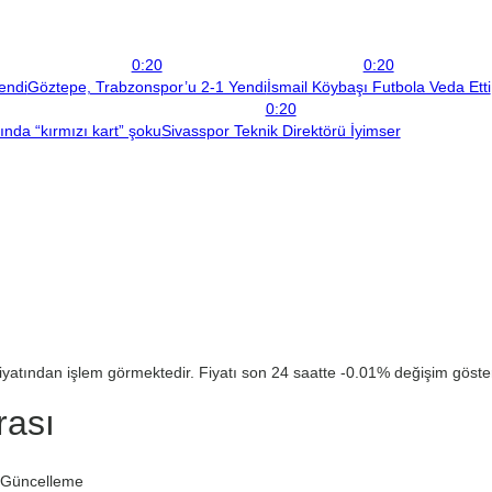
0:20
0:20
endi
Göztepe, Trabzonspor’u 2-1 Yendi
İsmail Köybaşı Futbola Veda Etti
0:20
çında “kırmızı kart” şoku
Sivasspor Teknik Direktörü İyimser
iyatından işlem görmektedir. Fiyatı son 24 saatte -0.01% değişim göster
rası
 Güncelleme