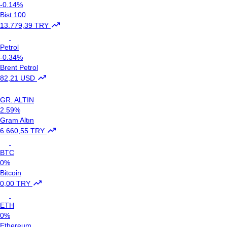
-0.14%
Bist 100
13.779,39 TRY
Petrol
-0.34%
Brent Petrol
82,21 USD
GR. ALTIN
2.59%
Gram Altın
6.660,55 TRY
BTC
0%
Bitcoin
0,00 TRY
ETH
0%
Ethereum