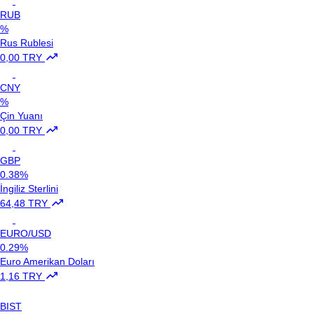
RUB
%
Rus Rublesi
0,00 TRY
CNY
%
Çin Yuanı
0,00 TRY
GBP
0.38%
İngiliz Sterlini
64,48 TRY
EURO/USD
0.29%
Euro Amerikan Doları
1,16 TRY
BIST