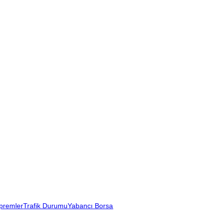
premler
Trafik Durumu
Yabancı Borsa