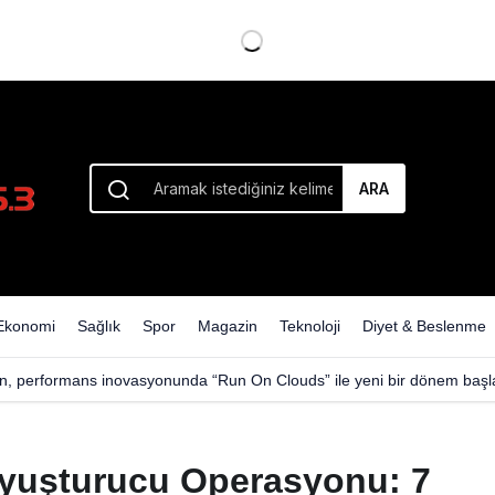
ARA
Ekonomi
Sağlık
Spor
Magazin
Teknoloji
Diyet & Beslenme
n, performans inovasyonunda “Run On Clouds” ile yeni bir dönem başla
yuşturucu Operasyonu: 7