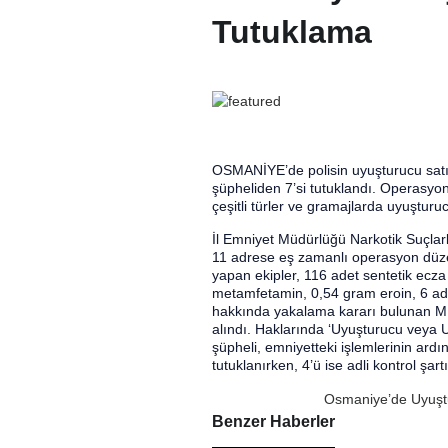
Tutuklama
OSMANİYE’de polisin uyuşturucu satıc
şüpheliden 7’si tutuklandı. Operasyon
çeşitli türler ve gramajlarda uyuşturuc
İl Emniyet Müdürlüğü Narkotik Suçlar
11 adrese eş zamanlı operasyon düzen
yapan ekipler, 116 adet sentetik ecz
metamfetamin, 0,54 gram eroin, 6 ad
hakkında yakalama kararı bulunan M.Ö., 
alındı. Haklarında ‘Uyuşturucu veya U
şüpheli, emniyetteki işlemlerinin ardı
tutuklanırken, 4’ü ise adli kontrol şart
Osmaniye’de Uyuşt
Benzer Haberler