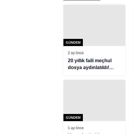
GÜNDEM
2 ay önce
20 yıllık faili meçhul
dosya aydınlatıldı!
Gülcan Yazıcı
cinayetinde sır perdesi
aralanıyor
GÜNDEM
1 ay önce