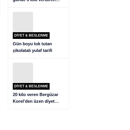
detoks tarifi!
DIYET & BESLENME
Gün boyu tok tutan
çikolatalı yulaf tarifi
DIYET & BESLENME
20 kilo veren Bergüzar
Korel’den üzen diyet
itirafı!