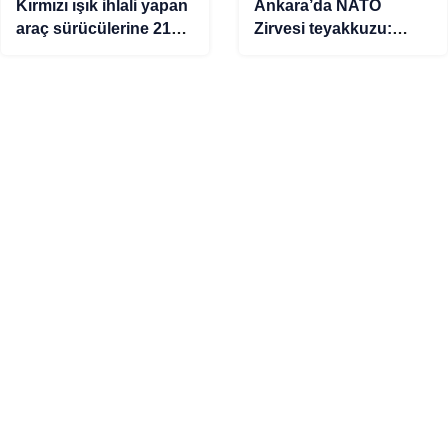
Kırmızı ışık ihlali yapan
Ankara’da NATO
araç sürücülerine 21
Zirvesi teyakkuzu:
milyon 530 bin TL ceza
Ekipler sahaya indi