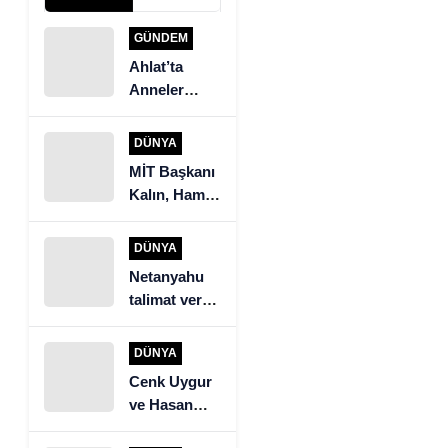
GÜNDEM
Ahlat’ta
Anneler
Günü Yemek
Yarışması
DÜNYA
MİT Başkanı
Kalın, Hamas
heyeti ile
görüştü
DÜNYA
Netanyahu
talimat verdi.
İsrail ordusu
Beyrut’un
DÜNYA
güneyine
Cenk Uygur
saldırıyor
ve Hasan
Piker’den