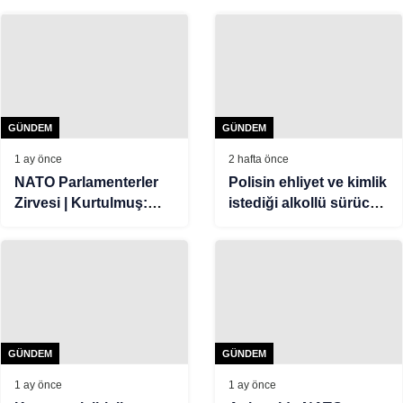
GÜNDEM
GÜNDEM
1 ay önce
2 hafta önce
NATO Parlamenterler
Polisin ehliyet ve kimlik
Zirvesi | Kurtulmuş:
istediği alkollü sürücü,
Dünya yeni bir döneme
“150 TL param var”
giriyor
dedi
GÜNDEM
GÜNDEM
1 ay önce
1 ay önce