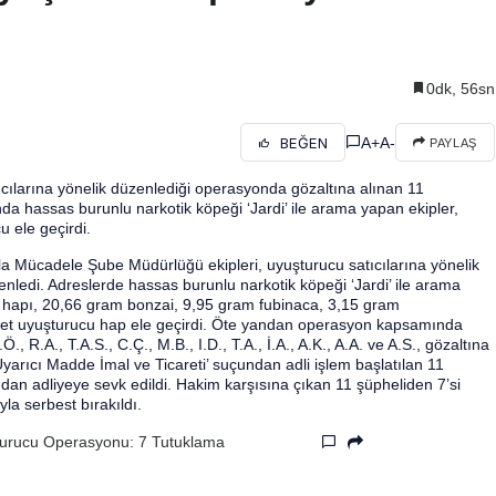
0dk, 56sn
A+
A-
BEĞEN
PAYLAŞ
ılarına yönelik düzenlediği operasyonda gözaltına alınan 11
da hassas burunlu narkotik köpeği ‘Jardi’ ile arama yapan ekipler,
u ele geçirdi.
la Mücadele Şube Müdürlüğü ekipleri, uyuşturucu satıcılarına yönelik
ledi. Adreslerde hassas burunlu narkotik köpeği ‘Jardi’ ile arama
a hapı, 20,66 gram bonzai, 9,95 gram fubinaca, 3,15 gram
et uyuşturucu hap ele geçirdi. Öte yandan operasyon kapsamında
R.A., T.A.S., C.Ç., M.B., I.D., T.A., İ.A., A.K., A.A. ve A.S., gözaltına
yarıcı Madde İmal ve Ticareti’ suçundan adli işlem başlatılan 11
ndan adliyeye sevk edildi. Hakim karşısına çıkan 11 şüpheliden 7’si
ıyla serbest bırakıldı.
urucu Operasyonu: 7 Tutuklama