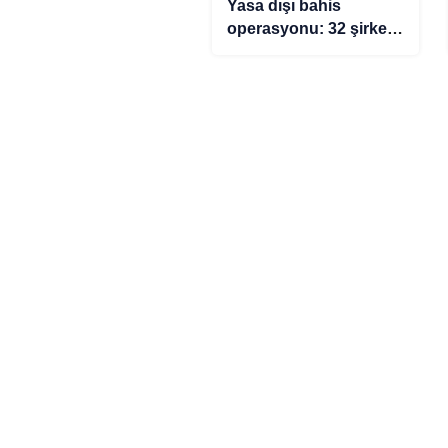
Yasa dışı bahis
operasyonu: 32 şirkete
el konuldu, 37 şüpheli
yakalandı