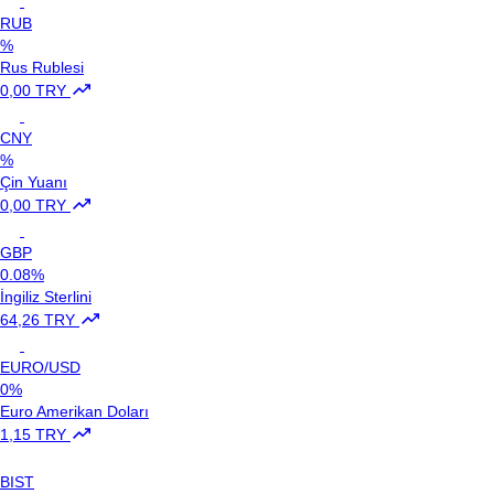
RUB
%
Rus Rublesi
0,00 TRY
CNY
%
Çin Yuanı
0,00 TRY
GBP
0.08%
İngiliz Sterlini
64,26 TRY
EURO/USD
0%
Euro Amerikan Doları
1,15 TRY
BIST