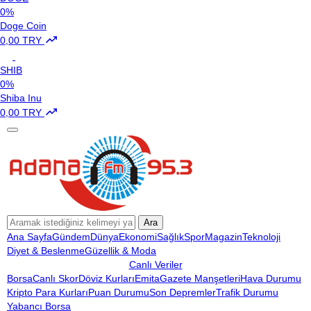
0%
Doge Coin
0,00 TRY
SHIB
0%
Shiba Inu
0,00 TRY
Ara
Ana Sayfa
Gündem
Dünya
Ekonomi
Sağlık
Spor
Magazin
Teknoloji
Diyet & Beslenme
Güzellik & Moda
Canlı Veriler
Borsa
Canlı Skor
Döviz Kurları
Emita
Gazete Manşetleri
Hava Durumu
Kripto Para Kurları
Puan Durumu
Son Depremler
Trafik Durumu
Yabancı Borsa