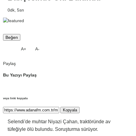
0dk, 5sn
Beğen
A+
A-
Paylaş
Bu Yazıyı Paylaş
veya linki kopyala
Kopyala
Selendi'de muhtar Niyazi Çahan, traktöründe av
tüfeğiyle ölü bulundu. Soruşturma sürüyor.