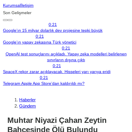
Kurumsal
İletişim
Son Gelişmeler
0:21
Google’ın 15 milyar dolarlık dev projesine tepki büyük
0:21
Google’ın yapay zekasına Türk yönetici
0:21
OpenAI test sonuçlarını açıkladı. Yapay zeka modelleri belirlenen
sınırların dışına çıktı
0:21
SpaceX rekor zarar açıklayacak. Hisseleri yarı yarıya eridi
0:21
Telegram Apple App Store’dan kaldırıldı mı?
Haberler
Gündem
Muhtar Niyazi Çahan Zeytin
Bahçesinde Ölü Bulundu