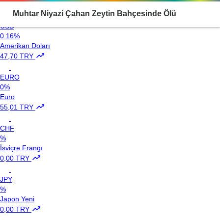
Loading...
Muhtar Niyazi Çahan Zeytin Bahçesinde Ölü
USD
0.16%
Bulundu
Amerikan Doları
47,70 TRY
EURO
0%
Euro
55,01 TRY
CHF
%
İsviçre Frangı
0,00 TRY
JPY
%
Japon Yeni
0,00 TRY