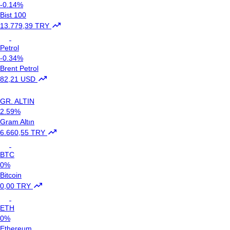
-0.14%
Bist 100
13.779,39 TRY
Petrol
-0.34%
Brent Petrol
82,21 USD
GR. ALTIN
2.59%
Gram Altın
6.660,55 TRY
BTC
0%
Bitcoin
0,00 TRY
ETH
0%
Ethereum