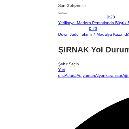
Son Gelişmeler
0:20
Yerlikaya: Modern Pentatlonda Büyük B
0:20
Down Judo Takımı 7 Madalya Kazandı
ŞIRNAK Yol Duru
Şehir Şeçin
Yurt
dışı
Adana
Adıyaman
Afyonkarahisar
Ağr