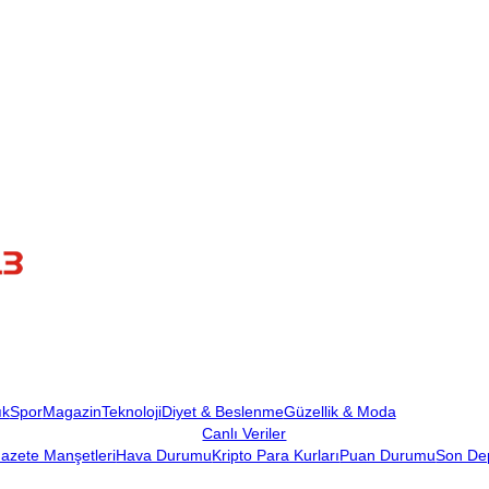
ık
Spor
Magazin
Teknoloji
Diyet & Beslenme
Güzellik & Moda
Canlı Veriler
azete Manşetleri
Hava Durumu
Kripto Para Kurları
Puan Durumu
Son De