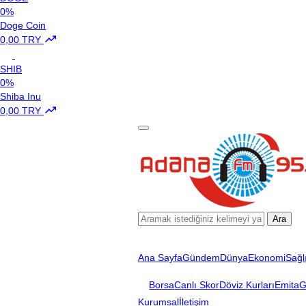
0%
Doge Coin
0,00 TRY
SHIB
0%
Shiba Inu
0,00 TRY
Ara
Ana Sayfa
Gündem
Dünya
Ekonomi
Sağl
Borsa
Canlı Skor
Döviz Kurları
Emita
G
Kurumsal
İletişim