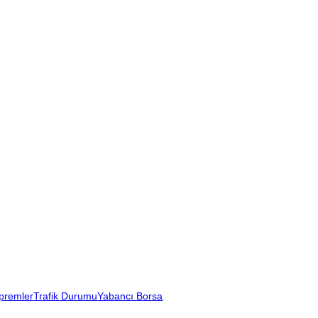
premler
Trafik Durumu
Yabancı Borsa