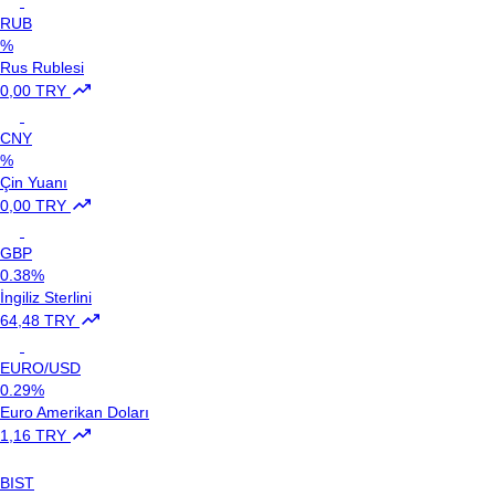
RUB
%
Rus Rublesi
0,00 TRY
CNY
%
Çin Yuanı
0,00 TRY
GBP
0.38%
İngiliz Sterlini
64,48 TRY
EURO/USD
0.29%
Euro Amerikan Doları
1,16 TRY
BIST