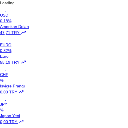
Loading...
USD
0.18%
Amerikan Doları
47,71 TRY
EURO
0.32%
Euro
55,19 TRY
CHF
%
İsviçre Frangı
0,00 TRY
JPY
%
Japon Yeni
0,00 TRY