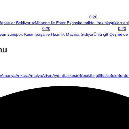
0:20
aşarılar Bekliyoruz
Mbappe ile Ester Exposito tatilde: Yakınlaştıkları a
0:20
0:20
Samsunspor, Kasımpaşa ile Hazırlık Maçına Gidiyor
Ünlü çift Çeşme’de 
mu
ı
Amasya
Ankara
Antalya
Artvin
Aydın
Balıkesir
Bilecik
Bingöl
Bitlis
Bolu
Burdu