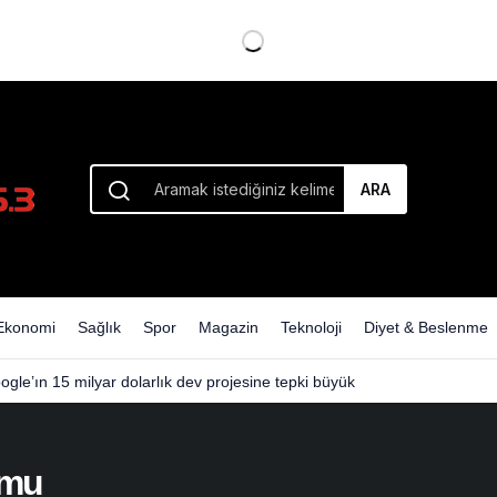
ARA
Ekonomi
Sağlık
Spor
Magazin
Teknoloji
Diyet & Beslenme
ogle’ın 15 milyar dolarlık dev projesine tepki büyük
umu