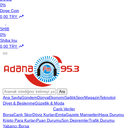
0%
Doge Coin
0,00 TRY
SHIB
0%
Shiba Inu
0,00 TRY
Ara
Ana Sayfa
Gündem
Dünya
Ekonomi
Sağlık
Spor
Magazin
Teknoloji
Diyet & Beslenme
Güzellik & Moda
Canlı Veriler
Borsa
Canlı Skor
Döviz Kurları
Emita
Gazete Manşetleri
Hava Durumu
Kripto Para Kurları
Puan Durumu
Son Depremler
Trafik Durumu
Yabancı Borsa