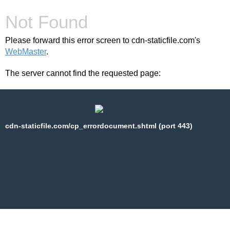
Not Found
Please forward this error screen to cdn-staticfile.com's
WebMaster
.
The server cannot find the requested page:
cdn-staticfile.com/cp_errordocument.shtml (port 443)