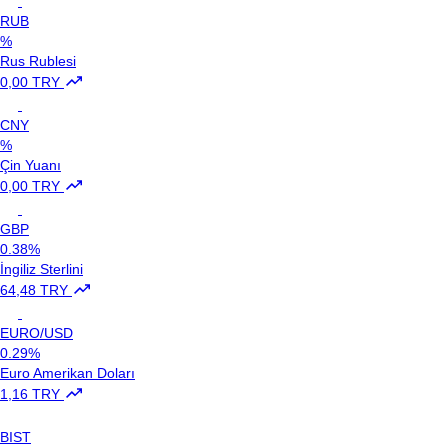
RUB
%
Rus Rublesi
0,00 TRY
CNY
%
Çin Yuanı
0,00 TRY
GBP
0.38%
İngiliz Sterlini
64,48 TRY
EURO/USD
0.29%
Euro Amerikan Doları
1,16 TRY
BIST