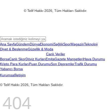
© Telif Hakkı 2026, Tüm Hakları Saklıdır.
Ana Sayfa
Gündem
Dünya
Ekonomi
Sağlık
Spor
Magazin
Teknoloji
Diyet & Beslenme
Güzellik & Moda
Canlı Veriler
Borsa
Canlı Skor
Döviz Kurları
Emita
Gazete Manşetleri
Hava Durumu
Kripto Para Kurları
Puan Durumu
Son Depremler
Trafik Durumu
Yabancı Borsa
Kurumsal
İletişim
© Telif Hakkı 2026, Tüm Hakları Saklıdır.
404