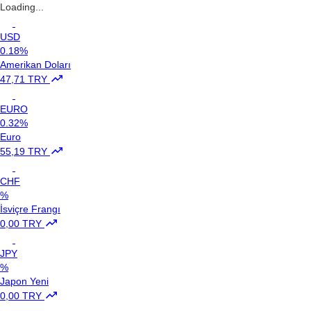
Loading...
USD
0.18%
Amerikan Doları
47,71 TRY
EURO
0.32%
Euro
55,19 TRY
CHF
%
İsviçre Frangı
0,00 TRY
JPY
%
Japon Yeni
0,00 TRY