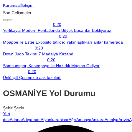
Kurumsal
İletişim
Son Gelişmeler
0:20
Yerlikaya: Modern Pentatlonda Büyük Başarılar Bekliyoruz
0:20
Mbappe ile Ester Exposito tatilde: Yakınlaştıkları anlar kamerada
0:20
Down Judo Takımı 7 Madalya Kazandı
0:20
Samsunspor, Kasımpaşa ile Hazırlık Maçına Gidiyor
0:20
Ünlü çift Çeşme’de aşk tazeledi
OSMANİYE Yol Durumu
Şehir Şeçin
Yurt
dışı
Adana
Adıyaman
Afyonkarahisar
Ağrı
Amasya
Ankara
Antalya
Artvin
A